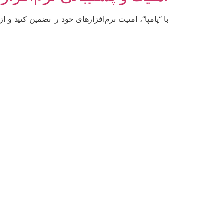
با “پامپا”، امنیت نرم‌افزارهای خود را تضمین کنید و از پشتیبانی 24/7 برخوردار شوید. تیم ما آماده است تا هرگونه مشکل یا نیاز شما را به س