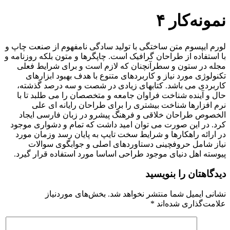
پرش
نمونه‌کار ۴
به
محتوا
لورم ایپسوم متن ساختگی با تولید سادگی نامفهوم از صنعت چاپ و
با استفاده از طراحان گرافیک است. چاپگرها و متون بلکه روزنامه و
مجله در ستون و سطرآنچنان که لازم است و برای شرایط فعلی
تکنولوژی مورد نیاز و کاربردهای متنوع با هدف بهبود ابزارهای
کاربردی می باشد. کتابهای زیادی در شصت و سه درصد گذشته،
حال و آینده شناخت فراوان جامعه و متخصصان را می طلبد تا با
نرم افزارها شناخت بیشتری را برای طراحان رایانه ای علی
الخصوص طراحان خلاقی و فرهنگ پیشرو در زبان فارسی ایجاد
کرد. در این صورت می توان امید داشت که تمام و دشواری موجود
در ارائه راهکارها و شرایط سخت تایپ به پایان رسد وزمان مورد
نیاز شامل حروفچینی دستاوردهای اصلی و جوابگوی سوالات
پیوسته اهل دنیای موجود طراحی اساسا مورد استفاده قرار گیرد.
دیدگاهتان را بنویسید
نشانی ایمیل شما منتشر نخواهد شد.
بخش‌های موردنیاز
علامت‌گذاری شده‌اند
*